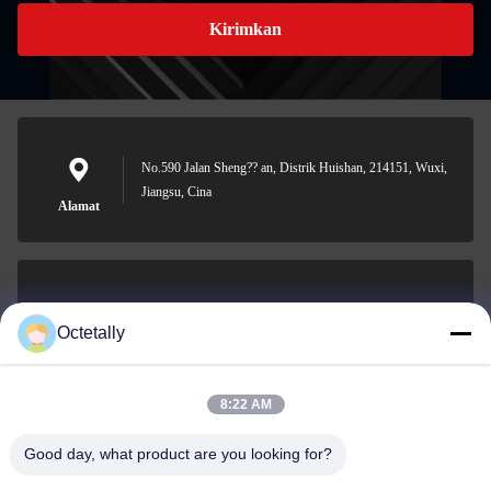
Kirimkan
No.590 Jalan Sheng?? an, Distrik Huishan, 214151, Wuxi,
Jiangsu, Cina
Alamat
sales@wellleader.com
Octetally
E-mail
8:22 AM
Good day, what product are you looking for?
0086-510-83271222