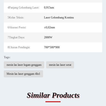
4Panjang Gelombang Laser:
0,915um
5Kelas Teknis:
Laser Gelombang Kontinu
6Akurasi Posisi:
±0,02mm
7Tingkat Daya:
2000W
8Ukuran Pendingin:
700*500*900
Tags:
mesin las laser logam genggam
mesin las laser serat
Mesin las laser genggam 4In1
Similar Products