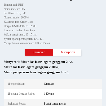
Tempat asal: RRT
Nama merek: OTA
Sertifikasi: CE, ISO
Nomor model: 2000W
Kuantitas min Order: 1set
Harga: USD1350-USD2980
Kemasan rincian: Palet kayu
Waktu pengiriman: 10-15 hari
Syarat-syarat pembayaran: L/C, T/T
Menyediakan kemampuan: 100 set/Bulan
Perincian
Description
Menyoroti:
Mesin las laser logam genggam 2kw
,
Mesin las laser logam genggam 2000w
,
Mesin pengelasan laser logam genggam 4 in 1
1Pengendalian:
Otomatis
2Panjang Lengan Robot:
1400mm
3Akurasi Posisi:
Posisi lampu merah