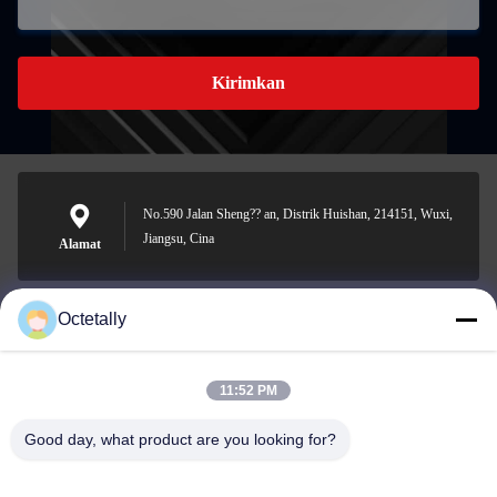
Kirimkan
No.590 Jalan Sheng?? an, Distrik Huishan, 214151, Wuxi,
Jiangsu, Cina
Alamat
Octetally
sales@wellleader.com
E-mail
11:52 PM
Good day, what product are you looking for?
0086-510-83271222