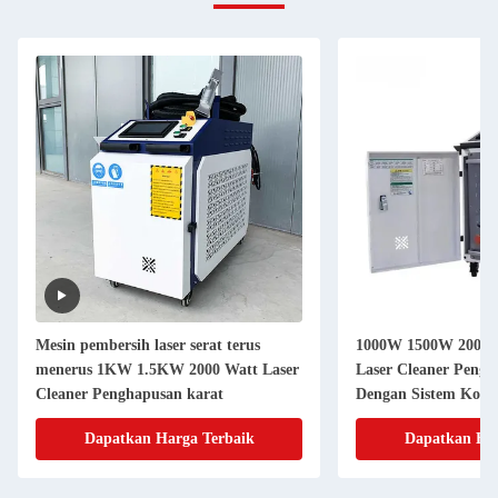
Mesin pembersih laser serat terus
1000W 1500W 2000W
menerus 1KW 1.5KW 2000 Watt Laser
Laser Cleaner Pengh
Cleaner Penghapusan karat
Dengan Sistem Kont
Dapatkan Harga Terbaik
Dapatkan Har