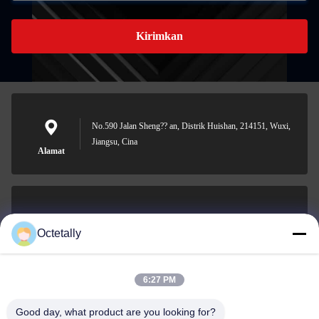
Kirimkan
No.590 Jalan Sheng?? an, Distrik Huishan, 214151, Wuxi,
Jiangsu, Cina
Alamat
sales@wellleader.com
Octetally
E-mail
6:27 PM
Good day, what product are you looking for?
0086-510-83271222