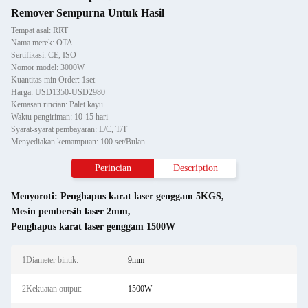
Remover Sempurna Untuk Hasil
Tempat asal: RRT
Nama merek: OTA
Sertifikasi: CE, ISO
Nomor model: 3000W
Kuantitas min Order: 1set
Harga: USD1350-USD2980
Kemasan rincian: Palet kayu
Waktu pengiriman: 10-15 hari
Syarat-syarat pembayaran: L/C, T/T
Menyediakan kemampuan: 100 set/Bulan
Perincian
Description
Menyoroti:
Penghapus karat laser genggam 5KGS
,
Mesin pembersih laser 2mm
,
Penghapus karat laser genggam 1500W
1Diameter bintik:
9mm
2Kekuatan output:
1500W