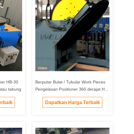
Video
ner HB-30
Berputar Bulat / Tubular Work Pieces
atau tabung
Pengelasan Positioner 360 derajat HB-
100
rbaik
Dapatkan Harga Terbaik