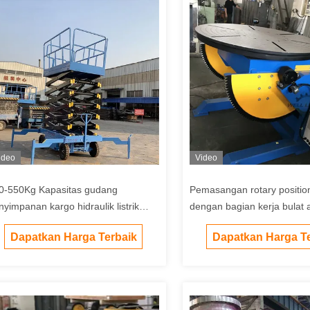
ideo
Video
0-550Kg Kapasitas gudang
Pemasangan rotary positio
nyimpanan kargo hidraulik listrik
dengan bagian kerja bulat 
nting platform angkat
Dapatkan Harga Terbaik
Dapatkan Harga Te