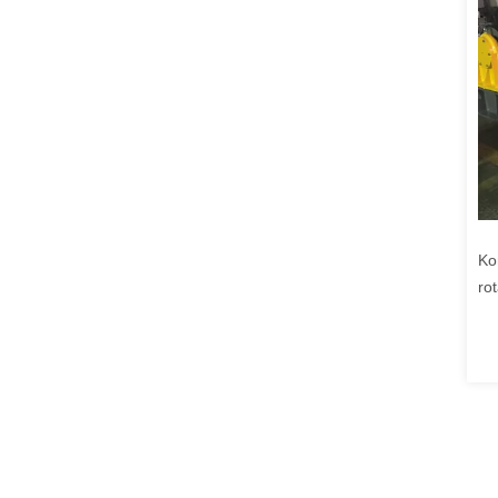
Ko
ro
Ka