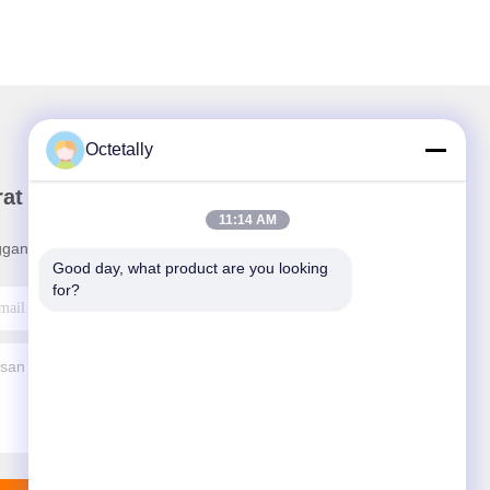
Octetally
rat Kabar Kami
11:14 AM
ganan buletin kami untuk diskon dan banyak lagi.
Good day, what product are you looking 
for?