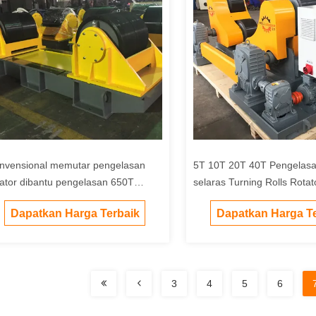
nvensional memutar pengelasan
5T 10T 20T 40T Pengelasan
tator dibantu pengelasan 650T
selaras Turning Rolls Rotat
pasitas beban maksimum
pengelasan
Dapatkan Harga Terbaik
Dapatkan Harga Te
3
4
5
6