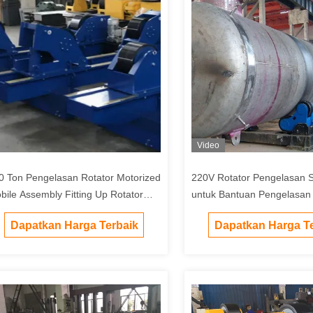
Video
0 Ton Pengelasan Rotator Motorized
220V Rotator Pengelasan Se
bile Assembly Fitting Up Rotator
untuk Bantuan Pengelasan 
bantu pengelasan
Industri
Dapatkan Harga Terbaik
Dapatkan Harga Te