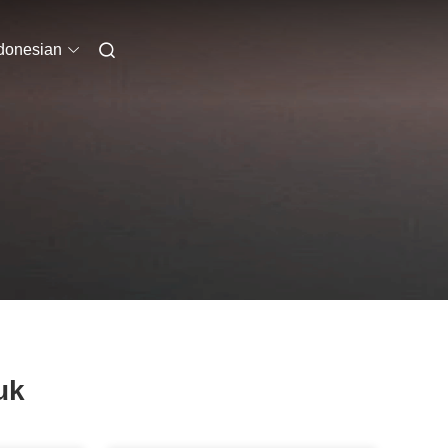
donesian
uk