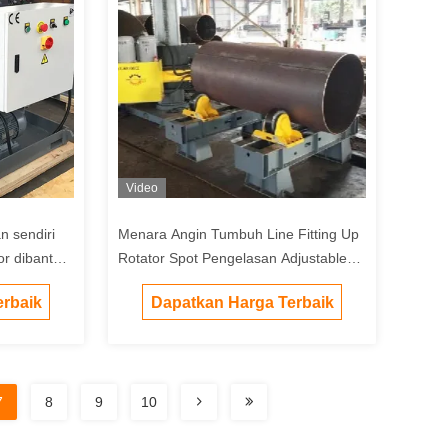
Video
 sendiri
Menara Angin Tumbuh Line Fitting Up
or dibantu
Rotator Spot Pengelasan Adjustable
Hydraulic
rbaik
Dapatkan Harga Terbaik
7
8
9
10